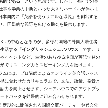
果的である
」という思想です。しかし、海外での長
仕事や学業の中断といった大きなハードルが伴いま
、日本国内に「英語を使うリアルな環境」を創出する
せ、国際的な視野を広げる機会を提供します。
-GAKUの中心となるのが、多様な国籍の外国人居住者
に生活する「
イングリッシュシェアハウス
」です。リ
理やイベントなど、生活のあらゆる場面が英語学習の
な形でリスニング力とスピーキング力を磨けます。
グラムには、プロ講師によるオンライン英会話レッス
目標に合わせたカリキュラムで、文法、語彙、発音と
会話力を向上させます。シェアハウスでのアウトプッ
ィードバックを効果的に組み合わせられます。
プ
: 定期的に開催される国際交流パーティーや異文化