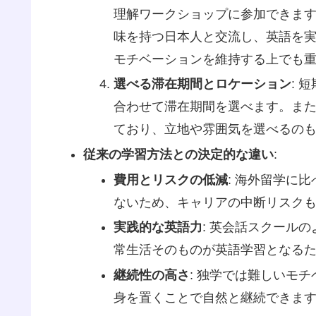
理解ワークショップに参加できま
味を持つ日本人と交流し、英語を
モチベーションを維持する上でも
選べる滞在期間とロケーション
: 
合わせて滞在期間を選べます。ま
ており、立地や雰囲気を選べるの
従来の学習方法との決定的な違い
:
費用とリスクの低減
: 海外留学に
ないため、キャリアの中断リスク
実践的な英語力
: 英会話スクール
常生活そのものが英語学習となる
継続性の高さ
: 独学では難しいモ
身を置くことで自然と継続できま