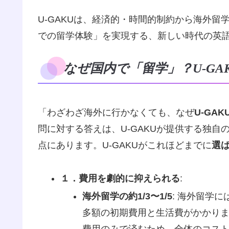
U-GAKUは、経済的・時間的制約から海外
での留学体験」を実現する、新しい時代の英
なぜ国内で「留学」？U-GA
「わざわざ海外に行かなくても、なぜ
U-GAK
問に対する答えは、U-GAKUが提供する独
点にあります。U-GAKUがこれほどまでに
選
１．費用を劇的に抑えられる
:
海外留学の約1/3〜1/5
: 海外留学
多額の初期費用と生活費がかかりま